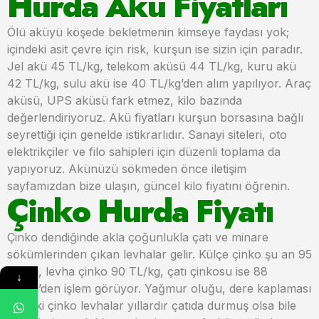
Hurda Akü Fiyatları
Ölü aküyü köşede bekletmenin kimseye faydası yok;
içindeki asit çevre için risk, kurşun ise sizin için paradır.
Jel akü 45 TL/kg, telekom aküsü 44 TL/kg, kuru akü
42 TL/kg, sulu akü ise 40 TL/kg’den alım yapılıyor. Araç
aküsü, UPS aküsü fark etmez, kilo bazında
değerlendiriyoruz. Akü fiyatları kurşun borsasına bağlı
seyrettiği için genelde istikrarlıdır. Sanayi siteleri, oto
elektrikçiler ve filo sahipleri için düzenli toplama da
yapıyoruz. Akünüzü sökmeden önce iletişim
sayfamızdan bize ulaşın, güncel kilo fiyatını öğrenin.
Çinko Hurda Fiyatı
Çinko dendiğinde akla çoğunlukla çatı ve minare
sökümlerinden çıkan levhalar gelir. Külçe çinko şu an 95
TL/kg, levha çinko 90 TL/kg, çatı çinkosu ise 88
↓
TL/kg’den işlem görüyor. Yağmur oluğu, dere kaplaması
ve eski çinko levhalar yıllardır çatıda durmuş olsa bile