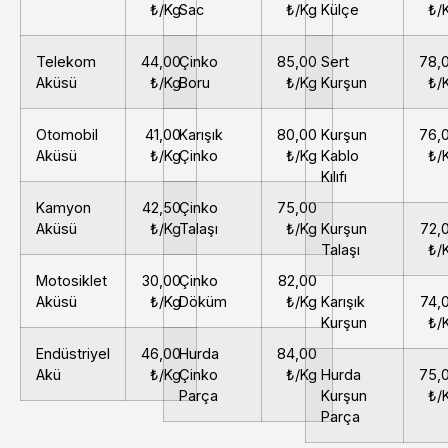
₺/Kg
Sac
₺/Kg
Külçe
₺/
Telekom
44,00
Çinko
85,00
Sert
78,
Aküsü
₺/Kg
Boru
₺/Kg
Kurşun
₺/
Otomobil
41,00
Karışık
80,00
Kurşun
76,
Aküsü
₺/Kg
Çinko
₺/Kg
Kablo
₺/
Kılıfı
Kamyon
42,50
Çinko
75,00
Aküsü
₺/Kg
Talaşı
₺/Kg
Kurşun
72,
Talaşı
₺/
Motosiklet
30,00
Çinko
82,00
Aküsü
₺/Kg
Döküm
₺/Kg
Karışık
74,
Kurşun
₺/
Endüstriyel
46,00
Hurda
84,00
Akü
₺/Kg
Çinko
₺/Kg
Hurda
75,
Parça
Kurşun
₺/
Parça