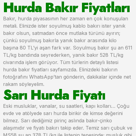
Hurda Bakır Fiyatları
Bakır, hurda piyasasının her zaman en çok konuşulan
metali. Elinizde ister soyulmuş kablo bakırı ister yanık
bakır olsun, satmadan önce mutlaka türünü ayırın;
çünkü soyulmuş bakırla yanık bakır arasında kilo
başına 80 TL’yi aşan fark var. Soyulmuş bakır şu an 611
TL/kg bandında seyrederken, yanık bakır 528 TL/kg
civarında işlem görüyor. Tüm türlerin detaylı listesi
hurda bakır fiyatları sayfamızda. Elinizdeki bakırın
fotoğrafını WhatsApp’tan gönderin, dakikalar içinde net
rakam söyleyelim.
Sarı Hurda Fiyatı
Eski musluklar, vanalar, su saatleri, kapı kolları… Çoğu
evde ve atölyede sarı hurda birikir de kimse değerini
bilmez. Sarı dediğimiz pirinç aslında bakır-çinko
alaşımıdır ve fiyatı bakırı takip eder. Temiz sarı çubuk ve
MS58 şu an 378 TL/kg ile listenin tepesinde; musluk gibi