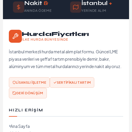
Nakit
&
İstanbul
+
ANINDA ÖDEME
YERINDE ALIM
HurdaFiyatları
İLKE HURDA BÜNYESINDE
İstanbul merkezli hurda metal alım platformu. Güncel LME
piyasa verileri ve şeffaf tartım prensibiyle demir, bakır,
alüminyum ve tüm metal hurdalarınızı yerinde nakit alıyoruz.
LISANSLI İŞLETME
SERTIFIKALI TARTIM
GERI DÖNÜŞÜM
HIZLI ERIŞIM
Ana Sayfa