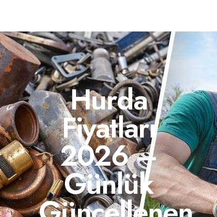
Hurda
Fiyatları
2026 –
Günlük
Güncellenen