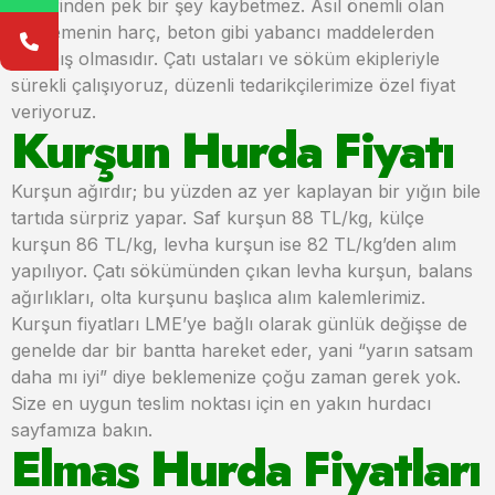
değerinden pek bir şey kaybetmez. Asıl önemli olan
malzemenin harç, beton gibi yabancı maddelerden
arınmış olmasıdır. Çatı ustaları ve söküm ekipleriyle
sürekli çalışıyoruz, düzenli tedarikçilerimize özel fiyat
veriyoruz.
Kurşun Hurda Fiyatı
Kurşun ağırdır; bu yüzden az yer kaplayan bir yığın bile
tartıda sürpriz yapar. Saf kurşun 88 TL/kg, külçe
kurşun 86 TL/kg, levha kurşun ise 82 TL/kg’den alım
yapılıyor. Çatı sökümünden çıkan levha kurşun, balans
ağırlıkları, olta kurşunu başlıca alım kalemlerimiz.
Kurşun fiyatları LME’ye bağlı olarak günlük değişse de
genelde dar bir bantta hareket eder, yani “yarın satsam
daha mı iyi” diye beklemenize çoğu zaman gerek yok.
Size en uygun teslim noktası için en yakın hurdacı
sayfamıza bakın.
Elmas Hurda Fiyatları