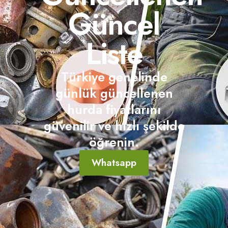
Güncel
Liste
Türkiye genelinde
günlük güncellenen
hurda fiyatlarını
güvenilir ve hızlı şekilde
öğrenin.
Whatsapp