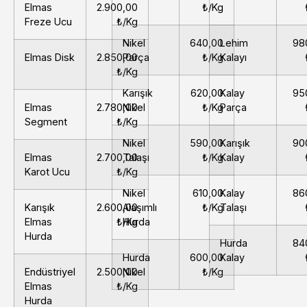
Elmas
2.900,00
₺/Kg
Freze Ucu
₺/Kg
Nikel
640,00
Lehim
98
Elmas Disk
2.850,00
Parça
₺/Kg
Kalayı
₺/Kg
Karışık
620,00
Kalay
95
Elmas
2.780,00
Nikel
₺/Kg
Parça
Segment
₺/Kg
Nikel
590,00
Karışık
90
Elmas
2.700,00
Talaşı
₺/Kg
Kalay
Karot Ucu
₺/Kg
Nikel
610,00
Kalay
86
Karışık
2.600,00
Alaşımlı
₺/Kg
Talaşı
Elmas
₺/Kg
Hurda
Hurda
Hurda
84
Hurda
600,00
Kalay
Endüstriyel
2.500,00
Nikel
₺/Kg
Elmas
₺/Kg
Hurda