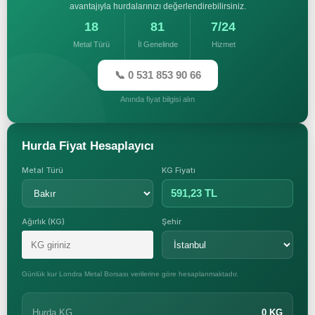
avantajıyla hurdalarınızı değerlendirebilirsiniz.
18
81
7/24
Metal Türü
İl Genelinde
Hizmet
📞 0 531 853 90 66
Anında fiyat bilgisi alın
Hurda Fiyat Hesaplayıcı
Metal Türü
KG Fiyatı
591,23 TL
Ağırlık (KG)
Şehir
Günlük kur Londra Metal Borsası verilerine göre hesaplanmaktadır.
Hurda KG
0 KG