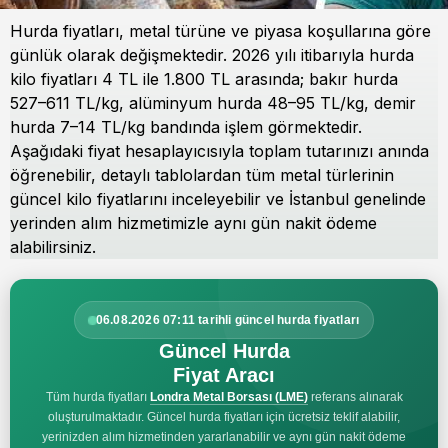
Hurda fiyatları, metal türüne ve piyasa koşullarına göre
günlük olarak değişmektedir. 2026 yılı itibarıyla hurda
kilo fiyatları 4 TL ile 1.800 TL arasında; bakır hurda
527–611 TL/kg, alüminyum hurda 48–95 TL/kg, demir
hurda 7–14 TL/kg bandında işlem görmektedir.
Aşağıdaki fiyat hesaplayıcısıyla toplam tutarınızı anında
öğrenebilir, detaylı tablolardan tüm metal türlerinin
güncel kilo fiyatlarını inceleyebilir ve İstanbul genelinde
yerinden alım hizmetimizle aynı gün nakit ödeme
alabilirsiniz.
06.08.2026 07:11 tarihli güncel hurda fiyatları
Güncel Hurda
Fiyat Aracı
Tüm hurda fiyatları
Londra Metal Borsası (LME)
referans alınarak
oluşturulmaktadır. Güncel hurda fiyatları için ücretsiz teklif alabilir,
yerinizden alım hizmetinden yararlanabilir ve aynı gün nakit ödeme