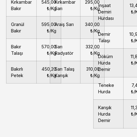
Kırkambar
545,00
Kırkambar
295,00
İnşaat
13,
Bakır
₺/Kg
Sarı
₺/Kg
Demiri
₺/
Hurdası
Granül
595,00
Araiş Sarı
340,00
Bakır
₺/Kg
₺/Kg
Demir
10,
Talaşı
₺/
Bakır
570,00
Sarı
332,00
Talaşı
₺/Kg
Radyatör
₺/Kg
Döküm
11,
Hurda
₺/
Bakırlı
450,20
Sarı Talaş
310,00
Demir
Petek
₺/Kg
Karışık
₺/Kg
Teneke
7,
Hurda
₺/
Karışık
11,
Hurda
₺/
Demir