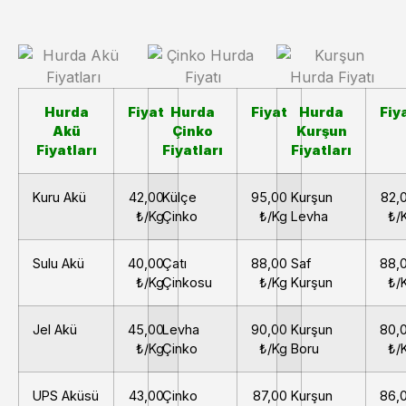
Hurda
Fiyat
Hurda
Fiyat
Hurda
Fiy
Akü
Çinko
Kurşun
Fiyatları
Fiyatları
Fiyatları
Kuru Akü
42,00
Külçe
95,00
Kurşun
82,
₺/Kg
Çinko
₺/Kg
Levha
₺/
Sulu Akü
40,00
Çatı
88,00
Saf
88,
₺/Kg
Çinkosu
₺/Kg
Kurşun
₺/
Jel Akü
45,00
Levha
90,00
Kurşun
80,
₺/Kg
Çinko
₺/Kg
Boru
₺/
UPS Aküsü
43,00
Çinko
87,00
Kurşun
86,