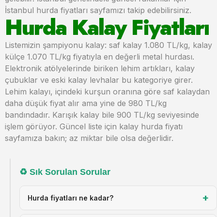
İstanbul hurda fiyatları sayfamızı takip edebilirsiniz.
Hurda Kalay Fiyatları
Listemizin şampiyonu kalay: saf kalay 1.080 TL/kg, kalay
külçe 1.070 TL/kg fiyatıyla en değerli metal hurdası.
Elektronik atölyelerinde biriken lehim artıkları, kalay
çubuklar ve eski kalay levhalar bu kategoriye girer.
Lehim kalayı, içindeki kurşun oranına göre saf kalaydan
daha düşük fiyat alır ama yine de 980 TL/kg
bandındadır. Karışık kalay bile 900 TL/kg seviyesinde
işlem görüyor. Güncel liste için kalay hurda fiyatı
sayfamıza bakın; az miktar bile olsa değerlidir.
♻ Sık Sorulan Sorular
♻
Hızlı
+
Fiyat
Hurda fiyatları ne kadar?
Al