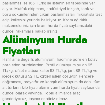
paslanmaz ise 165 TL/kg ile listenin en tepesinde yer
alıyor. Mutfak ekipmanı, endüstriyel tezgah, tank ve
boru sökümlerinden çıkan paslanmazları mıknatısla test
edip kalitesini yerinde belirliyoruz. Krom ağırlıklı
malzemeleriniz için krom hurda fiyatı sayfamızdaki
güncel rakamlara bakabilirsiniz.
Alüminyum Hurda
Fiyatları
Hafif ama değerli: alüminyum, hacmine göre en kolay
para eden hurdalardan. Profil alüminyum şu an 95
TL/kg, ofset matbaa kalıbı 93 TL/kg, jant 88 TL/kg ve
içecek kutusu 52 TL/kg’den işlem görüyor. Pencere
doğraması, radyatör ve karışık alüminyum da dahil tüm
alt türlerin kilo fiyatı alüminyum hurda fiyatı sayfasında
güncel olarak yayında. Toplu alımlarda araç
gönderiyoruz, taşıma derdiniz olmaz.