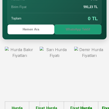
Birim Fiyat
591,23 TL
0 TL
Toplam
Hemen Ara
WhatsApp Teklif
Hurda
Fiyat
Hurda
Fiyat
Hurda
Fiy