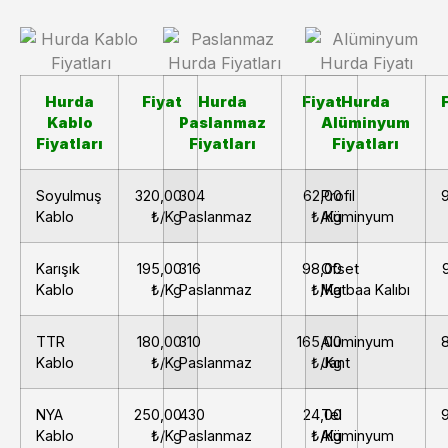
Hurda
Fiyat
Hurda
Fiyat
Hurda
Kablo
Paslanmaz
Alüminyum
Fiyatları
Fiyatları
Fiyatları
Soyulmuş
320,00
304
62,00
Profil
Kablo
₺/Kg
Paslanmaz
₺/Kg
Alüminyum
Karışık
195,00
316
98,00
Ofset
Kablo
₺/Kg
Paslanmaz
₺/Kg
Matbaa Kalıbı
TTR
180,00
310
165,00
Alüminyum
Kablo
₺/Kg
Paslanmaz
₺/Kg
Jant
NYA
250,00
430
24,00
Tel
Kablo
₺/Kg
Paslanmaz
₺/Kg
Alüminyum