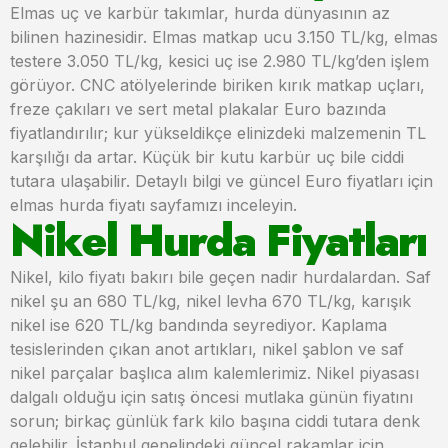
Elmas uç ve karbür takımlar, hurda dünyasının az
bilinen hazinesidir. Elmas matkap ucu 3.150 TL/kg, elmas
testere 3.050 TL/kg, kesici uç ise 2.980 TL/kg’den işlem
görüyor. CNC atölyelerinde biriken kırık matkap uçları,
freze çakıları ve sert metal plakalar Euro bazında
fiyatlandırılır; kur yükseldikçe elinizdeki malzemenin TL
karşılığı da artar. Küçük bir kutu karbür uç bile ciddi
tutara ulaşabilir. Detaylı bilgi ve güncel Euro fiyatları için
elmas hurda fiyatı sayfamızı inceleyin.
Nikel Hurda Fiyatları
Nikel, kilo fiyatı bakırı bile geçen nadir hurdalardan. Saf
nikel şu an 680 TL/kg, nikel levha 670 TL/kg, karışık
nikel ise 620 TL/kg bandında seyrediyor. Kaplama
tesislerinden çıkan anot artıkları, nikel şablon ve saf
nikel parçalar başlıca alım kalemlerimiz. Nikel piyasası
dalgalı olduğu için satış öncesi mutlaka günün fiyatını
sorun; birkaç günlük fark kilo başına ciddi tutara denk
gelebilir. İstanbul genelindeki güncel rakamlar için