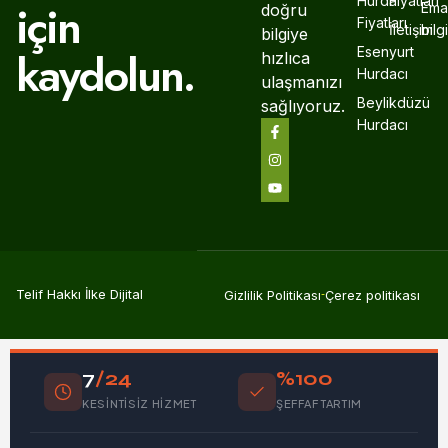
Hurda
Fiyatları
için
Emai
doğru
Fiyatları
İletişim
bil
bilgiye
Esenyurt
kaydolun.
hızlıca
Hurdacı
ulaşmanızı
Beylikdüzü
sağlıyoruz.
Hurdacı
Telif Hakkı İlke Dijital
Gizlilik Politikası
Çerez politikası
7
/24
%100
KESINTISIZ HIZMET
ŞEFFAF TARTIM