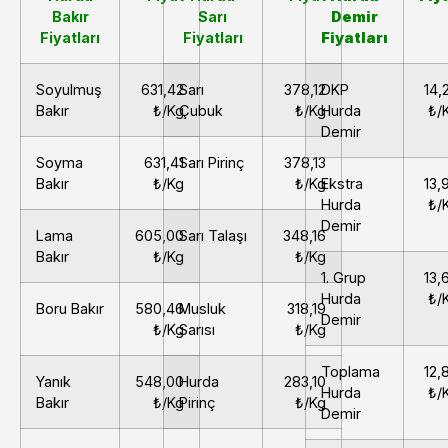
Bakır
Sarı
Demir
Fiyatları
Fiyatları
Fiyatları
Soyulmuş
631,42
Sarı
378,12
DKP
14,
Bakır
₺/Kg
Çubuk
₺/Kg
Hurda
₺/
Demir
Soyma
631,41
Sarı Pirinç
378,13
Bakır
₺/Kg
₺/Kg
Ekstra
13,
Hurda
₺/
Demir
Lama
605,00
Sarı Talaşı
348,16
Bakır
₺/Kg
₺/Kg
1. Grup
13,
Hurda
₺/
Boru Bakır
580,46
Musluk
318,19
Demir
₺/Kg
Sarısı
₺/Kg
Toplama
12,
Yanık
548,00
Hurda
283,10
Hurda
₺/
Bakır
₺/Kg
Pirinç
₺/Kg
Demir