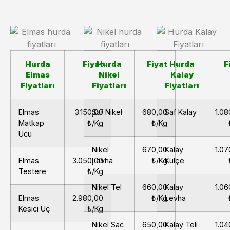
Hurda
Fiyat
Hurda
Fiyat
Hurda
F
Elmas
Nikel
Kalay
Fiyatları
Fiyatları
Fiyatları
Elmas
3.150,00
Saf Nikel
680,00
Saf Kalay
1.08
Matkap
₺/Kg
₺/Kg
Ucu
Nikel
670,00
Kalay
1.07
Elmas
3.050,00
Levha
₺/Kg
Külçe
Testere
₺/Kg
Nikel Tel
660,00
Kalay
1.06
Elmas
2.980,00
₺/Kg
Levha
Kesici Uç
₺/Kg
Nikel Sac
650,00
Kalay Teli
1.04