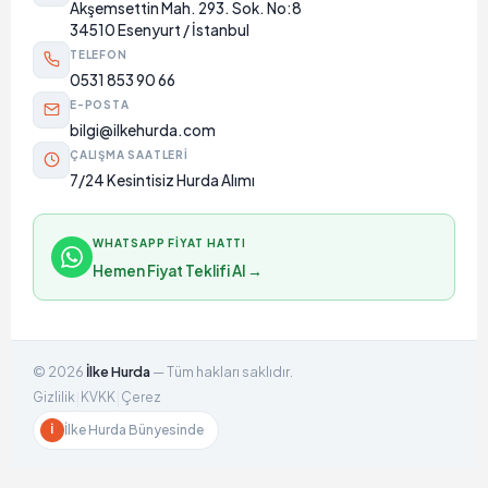
Akşemsettin Mah. 293. Sok. No:8
34510 Esenyurt / İstanbul
TELEFON
0531 853 90 66
E-POSTA
bilgi@ilkehurda.com
ÇALIŞMA SAATLERI
7/24 Kesintisiz Hurda Alımı
WHATSAPP FIYAT HATTI
Hemen Fiyat Teklifi Al →
©
2026
İlke Hurda
— Tüm hakları saklıdır.
|
|
Gizlilik
KVKK
Çerez
İlke Hurda Bünyesinde
İ