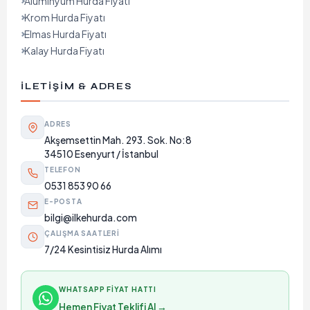
Alüminyum Hurda Fiyatı
Krom Hurda Fiyatı
Elmas Hurda Fiyatı
Kalay Hurda Fiyatı
İLETIŞIM & ADRES
ADRES
Akşemsettin Mah. 293. Sok. No:8
34510 Esenyurt / İstanbul
TELEFON
0531 853 90 66
E-POSTA
bilgi@ilkehurda.com
ÇALIŞMA SAATLERI
7/24 Kesintisiz Hurda Alımı
WHATSAPP FIYAT HATTI
Hemen Fiyat Teklifi Al →