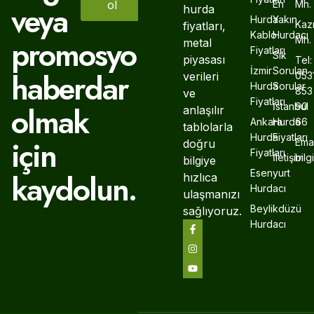
ol
En
Mh.
veya
hurda
Hurda
Yakın
Kaz
fiyatları,
Kablo
Hurdacı
promosyonlardan
Mh.
metal
Fiyatları
Sık
piyasası
Tel:
İzmir
Sorulan
haberdar
verileri
053
Hurda
Sorular
853
ve
Fiyatları
olmak
İstanbul
90
anlaşılır
Ankara
Hurda
66
tablolarla
Hurda
Fiyatları
için
Emai
doğru
Fiyatları
İletişim
bil
bilgiye
Esenyurt
kaydolun.
hızlıca
Hurdacı
ulaşmanızı
Beylikdüzü
sağlıyoruz.
Hurdacı