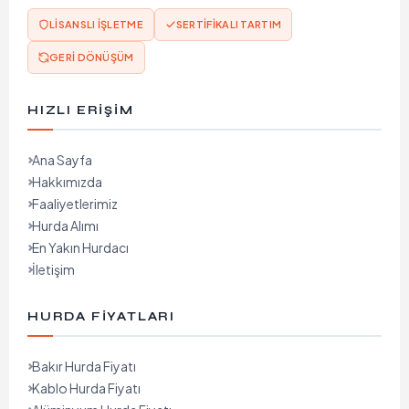
LISANSLI İŞLETME
SERTIFIKALI TARTIM
GERI DÖNÜŞÜM
HIZLI ERIŞIM
Ana Sayfa
Hakkımızda
Faaliyetlerimiz
Hurda Alımı
En Yakın Hurdacı
İletişim
HURDA FIYATLARI
Bakır Hurda Fiyatı
Kablo Hurda Fiyatı