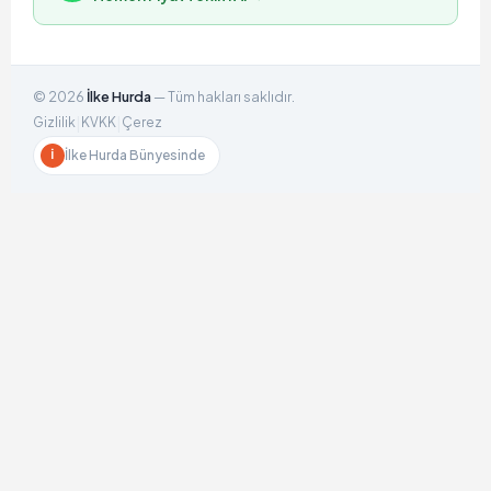
©
2026
İlke Hurda
— Tüm hakları saklıdır.
|
|
Gizlilik
KVKK
Çerez
İlke Hurda Bünyesinde
İ