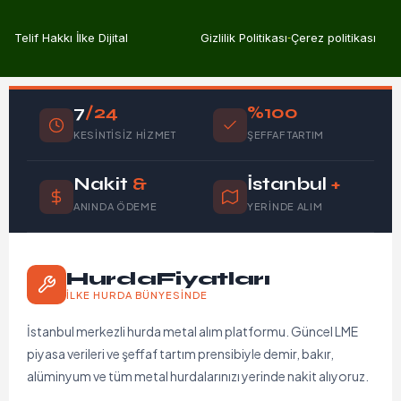
Telif Hakkı İlke Dijital
Gizlilik Politikası
Çerez politikası
7
/24
%100
KESINTISIZ HIZMET
ŞEFFAF TARTIM
Nakit
&
İstanbul
+
ANINDA ÖDEME
YERINDE ALIM
HurdaFiyatları
İLKE HURDA BÜNYESINDE
İstanbul merkezli hurda metal alım platformu. Güncel LME
piyasa verileri ve şeffaf tartım prensibiyle demir, bakır,
alüminyum ve tüm metal hurdalarınızı yerinde nakit alıyoruz.