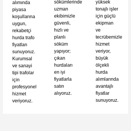
sökümlerinde
yüksek
alımında
uzman
tonajlı işler
piyasa
ekibimizle
için güçlü
koşullarına
güvenli,
ekipman
uygun,
hızlı ve
ve
rekabetçi
planlı
tecrübemizle
hurda trafo
söküm
hizmet
fiyatları
yapıyor;
veriyor,
sunuyoruz.
çıkan
büyük
Kurumsal
hurdaları
ölçekli
ve sanayi
en iyi
hurda
tipi trafolar
fiyatlarla
alımlarında
için
satın
avantajlı
profesyonel
alıyoruz.
fiyatlar
hizmet
sunuyoruz.
veriyoruz.