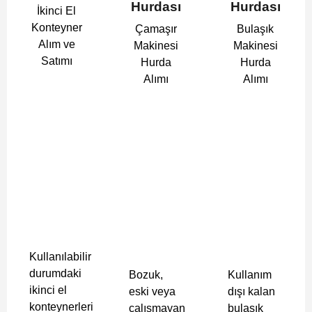
Hurdası
Hurdası
İkinci El
Konteyner
Çamaşır
Bulaşık
Alım ve
Makinesi
Makinesi
Satımı
Hurda
Hurda
Alımı
Alımı
Kullanılabilir
durumdaki
Bozuk,
Kullanım
ikinci el
eski veya
dışı kalan
konteynerleri
çalışmayan
bulaşık