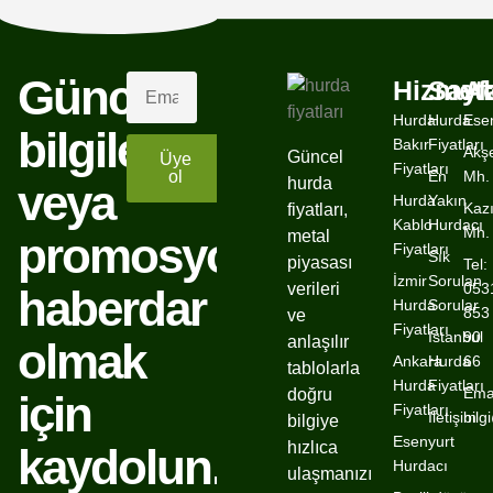
Güncel
Hizmetl
Sayf
A
Hurda
Hurda
Ese
bilgiler,
Bakır
Fiyatları
Akş
Güncel
Üye
Fiyatları
ol
En
Mh.
hurda
veya
Hurda
Yakın
Kaz
fiyatları,
Kablo
Hurdacı
Mh.
metal
promosyonlardan
Fiyatları
Sık
piyasası
Tel:
İzmir
Sorulan
verileri
053
haberdar
Hurda
Sorular
853
ve
Fiyatları
İstanbul
90
anlaşılır
olmak
Ankara
Hurda
66
tablolarla
Hurda
Fiyatları
Emai
doğru
için
Fiyatları
İletişim
bil
bilgiye
Esenyurt
hızlıca
kaydolun.
Hurdacı
ulaşmanızı