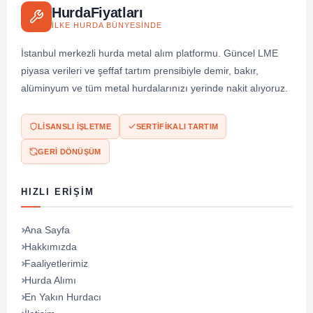
HurdaFiyatları
İLKE HURDA BÜNYESINDE
İstanbul merkezli hurda metal alım platformu. Güncel LME
piyasa verileri ve şeffaf tartım prensibiyle demir, bakır,
alüminyum ve tüm metal hurdalarınızı yerinde nakit alıyoruz.
LISANSLI İŞLETME
SERTIFIKALI TARTIM
GERI DÖNÜŞÜM
HIZLI ERIŞIM
Ana Sayfa
Hakkımızda
Faaliyetlerimiz
Hurda Alımı
En Yakın Hurdacı