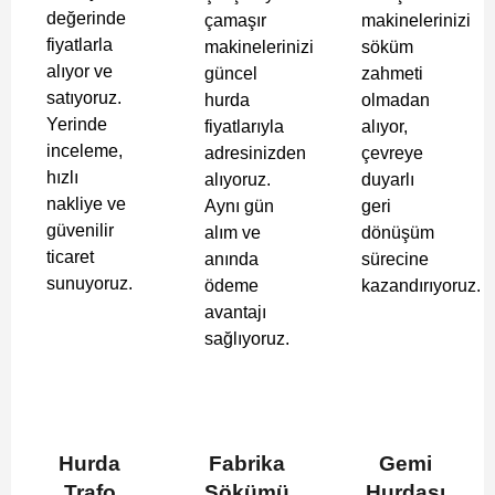
değerinde
çamaşır
makinelerinizi
fiyatlarla
makinelerinizi
söküm
alıyor ve
güncel
zahmeti
satıyoruz.
hurda
olmadan
Yerinde
fiyatlarıyla
alıyor,
inceleme,
adresinizden
çevreye
hızlı
alıyoruz.
duyarlı
nakliye ve
Aynı gün
geri
güvenilir
alım ve
dönüşüm
ticaret
anında
sürecine
sunuyoruz.
ödeme
kazandırıyoruz.
avantajı
sağlıyoruz.
Hurda
Fabrika
Gemi
Trafo
Sökümü
Hurdası