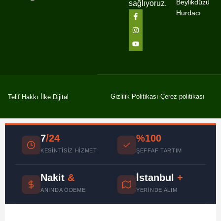
Beylikdüzü
sağlıyoruz.
Hurdacı
Gizlilik Politikası
Çerez politikası
Telif Hakkı İlke Dijital
7
/24
%100
KESINTISIZ HIZMET
ŞEFFAF TARTIM
Nakit
&
İstanbul
+
ANINDA ÖDEME
YERINDE ALIM