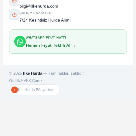
bilgi@ilkehurda.com
ÇALIŞMA SAATLERI
7/24 Kesintisiz Hurda Alımı
WHATSAPP FIYAT HATTI
Hemen Fiyat Teklifi Al →
©
2026
İlke Hurda
— Tüm hakları saklıdır.
|
|
Gizlilik
KVKK
Çerez
İlke Hurda Bünyesinde
İ