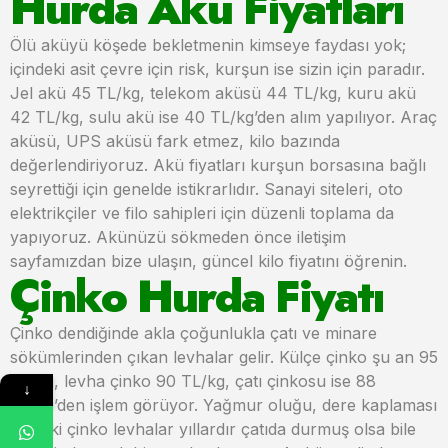
Hurda Akü Fiyatları
Ölü aküyü köşede bekletmenin kimseye faydası yok;
içindeki asit çevre için risk, kurşun ise sizin için paradır.
Jel akü 45 TL/kg, telekom aküsü 44 TL/kg, kuru akü
42 TL/kg, sulu akü ise 40 TL/kg’den alım yapılıyor. Araç
aküsü, UPS aküsü fark etmez, kilo bazında
değerlendiriyoruz. Akü fiyatları kurşun borsasına bağlı
seyrettiği için genelde istikrarlıdır. Sanayi siteleri, oto
elektrikçiler ve filo sahipleri için düzenli toplama da
yapıyoruz. Akünüzü sökmeden önce iletişim
sayfamızdan bize ulaşın, güncel kilo fiyatını öğrenin.
Çinko Hurda Fiyatı
Çinko dendiğinde akla çoğunlukla çatı ve minare
sökümlerinden çıkan levhalar gelir. Külçe çinko şu an 95
TL/kg, levha çinko 90 TL/kg, çatı çinkosu ise 88
↓
TL/kg’den işlem görüyor. Yağmur oluğu, dere kaplaması
ve eski çinko levhalar yıllardır çatıda durmuş olsa bile