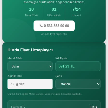
avantajıyla hurdalarınızı değerlendirebilirsiniz.
18
81
7/24
Metal Türü
İl Genelinde
Hizmet
📞 0 531 853 90 66
Anında fiyat bilgisi alın
Hurda Fiyat Hesaplayıcı
Metal Türü
KG Fiyatı
591,23 TL
Ağırlık (KG)
Şehir
Günlük kur Londra Metal Borsası verilerine göre hesaplanmaktadır.
Hurda KG
0 KG