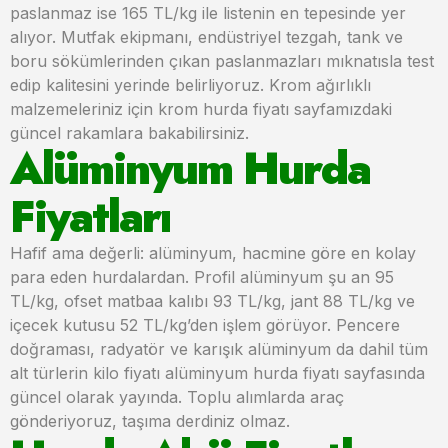
paslanmaz ise 165 TL/kg ile listenin en tepesinde yer
alıyor. Mutfak ekipmanı, endüstriyel tezgah, tank ve
boru sökümlerinden çıkan paslanmazları mıknatısla test
edip kalitesini yerinde belirliyoruz. Krom ağırlıklı
malzemeleriniz için krom hurda fiyatı sayfamızdaki
güncel rakamlara bakabilirsiniz.
Alüminyum Hurda
Fiyatları
Hafif ama değerli: alüminyum, hacmine göre en kolay
para eden hurdalardan. Profil alüminyum şu an 95
TL/kg, ofset matbaa kalıbı 93 TL/kg, jant 88 TL/kg ve
içecek kutusu 52 TL/kg’den işlem görüyor. Pencere
doğraması, radyatör ve karışık alüminyum da dahil tüm
alt türlerin kilo fiyatı alüminyum hurda fiyatı sayfasında
güncel olarak yayında. Toplu alımlarda araç
gönderiyoruz, taşıma derdiniz olmaz.