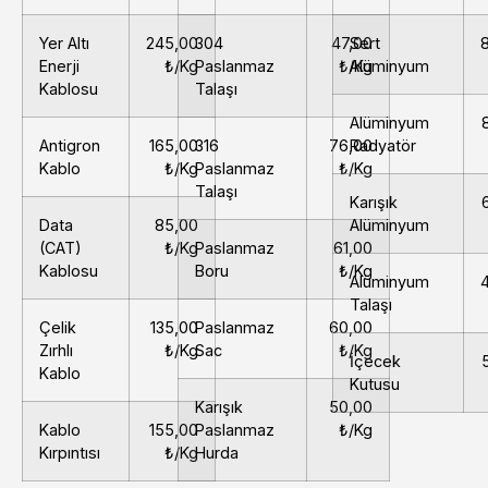
Yer Altı
245,00
304
47,00
Sert
Enerji
₺/Kg
Paslanmaz
₺/Kg
Alüminyum
Kablosu
Talaşı
Alüminyum
Antigron
165,00
316
76,00
Radyatör
Kablo
₺/Kg
Paslanmaz
₺/Kg
Talaşı
Karışık
Data
85,00
Alüminyum
(CAT)
₺/Kg
Paslanmaz
61,00
Kablosu
Boru
₺/Kg
Alüminyum
Talaşı
Çelik
135,00
Paslanmaz
60,00
Zırhlı
₺/Kg
Sac
₺/Kg
İçecek
Kablo
Kutusu
Karışık
50,00
Kablo
155,00
Paslanmaz
₺/Kg
Kırpıntısı
₺/Kg
Hurda