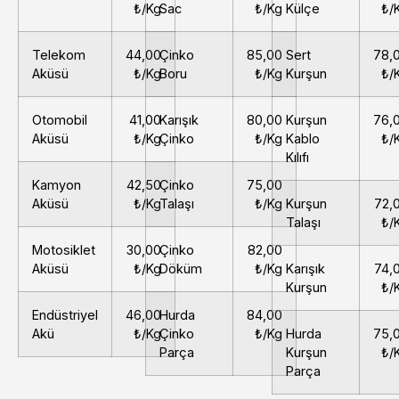
₺/Kg
Sac
₺/Kg
Külçe
₺/
Telekom
44,00
Çinko
85,00
Sert
78,
Aküsü
₺/Kg
Boru
₺/Kg
Kurşun
₺/
Otomobil
41,00
Karışık
80,00
Kurşun
76,
Aküsü
₺/Kg
Çinko
₺/Kg
Kablo
₺/
Kılıfı
Kamyon
42,50
Çinko
75,00
Aküsü
₺/Kg
Talaşı
₺/Kg
Kurşun
72,
Talaşı
₺/
Motosiklet
30,00
Çinko
82,00
Aküsü
₺/Kg
Döküm
₺/Kg
Karışık
74,
Kurşun
₺/
Endüstriyel
46,00
Hurda
84,00
Akü
₺/Kg
Çinko
₺/Kg
Hurda
75,
Parça
Kurşun
₺/
Parça