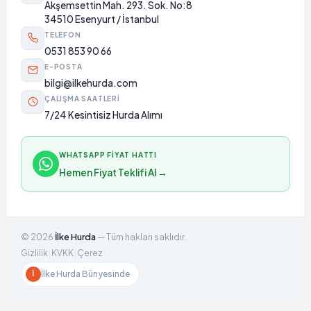
Akşemsettin Mah. 293. Sok. No:8
34510 Esenyurt / İstanbul
TELEFON
0531 853 90 66
E-POSTA
bilgi@ilkehurda.com
ÇALIŞMA SAATLERI
7/24 Kesintisiz Hurda Alımı
WHATSAPP FIYAT HATTI
Hemen Fiyat Teklifi Al →
©
2026
İlke Hurda
— Tüm hakları saklıdır.
|
|
Gizlilik
KVKK
Çerez
İlke Hurda Bünyesinde
İ