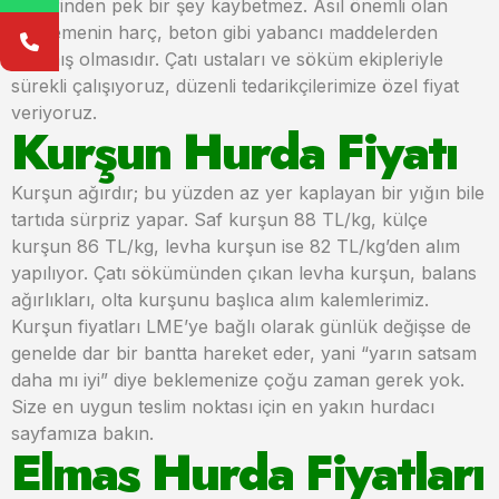
değerinden pek bir şey kaybetmez. Asıl önemli olan
malzemenin harç, beton gibi yabancı maddelerden
arınmış olmasıdır. Çatı ustaları ve söküm ekipleriyle
sürekli çalışıyoruz, düzenli tedarikçilerimize özel fiyat
veriyoruz.
Kurşun Hurda Fiyatı
Kurşun ağırdır; bu yüzden az yer kaplayan bir yığın bile
tartıda sürpriz yapar. Saf kurşun 88 TL/kg, külçe
kurşun 86 TL/kg, levha kurşun ise 82 TL/kg’den alım
yapılıyor. Çatı sökümünden çıkan levha kurşun, balans
ağırlıkları, olta kurşunu başlıca alım kalemlerimiz.
Kurşun fiyatları LME’ye bağlı olarak günlük değişse de
genelde dar bir bantta hareket eder, yani “yarın satsam
daha mı iyi” diye beklemenize çoğu zaman gerek yok.
Size en uygun teslim noktası için en yakın hurdacı
sayfamıza bakın.
Elmas Hurda Fiyatları