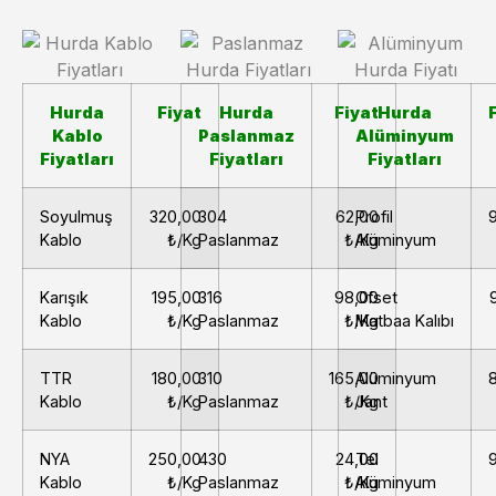
Hurda
Fiyat
Hurda
Fiyat
Hurda
Kablo
Paslanmaz
Alüminyum
Fiyatları
Fiyatları
Fiyatları
Soyulmuş
320,00
304
62,00
Profil
Kablo
₺/Kg
Paslanmaz
₺/Kg
Alüminyum
Karışık
195,00
316
98,00
Ofset
Kablo
₺/Kg
Paslanmaz
₺/Kg
Matbaa Kalıbı
TTR
180,00
310
165,00
Alüminyum
Kablo
₺/Kg
Paslanmaz
₺/Kg
Jant
NYA
250,00
430
24,00
Tel
Kablo
₺/Kg
Paslanmaz
₺/Kg
Alüminyum