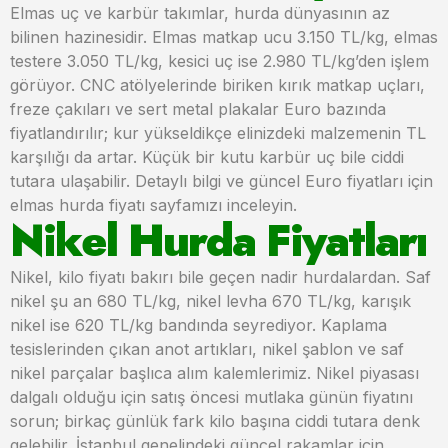
Elmas uç ve karbür takımlar, hurda dünyasının az
bilinen hazinesidir. Elmas matkap ucu 3.150 TL/kg, elmas
testere 3.050 TL/kg, kesici uç ise 2.980 TL/kg’den işlem
görüyor. CNC atölyelerinde biriken kırık matkap uçları,
freze çakıları ve sert metal plakalar Euro bazında
fiyatlandırılır; kur yükseldikçe elinizdeki malzemenin TL
karşılığı da artar. Küçük bir kutu karbür uç bile ciddi
tutara ulaşabilir. Detaylı bilgi ve güncel Euro fiyatları için
elmas hurda fiyatı sayfamızı inceleyin.
Nikel Hurda Fiyatları
Nikel, kilo fiyatı bakırı bile geçen nadir hurdalardan. Saf
nikel şu an 680 TL/kg, nikel levha 670 TL/kg, karışık
nikel ise 620 TL/kg bandında seyrediyor. Kaplama
tesislerinden çıkan anot artıkları, nikel şablon ve saf
nikel parçalar başlıca alım kalemlerimiz. Nikel piyasası
dalgalı olduğu için satış öncesi mutlaka günün fiyatını
sorun; birkaç günlük fark kilo başına ciddi tutara denk
gelebilir. İstanbul genelindeki güncel rakamlar için