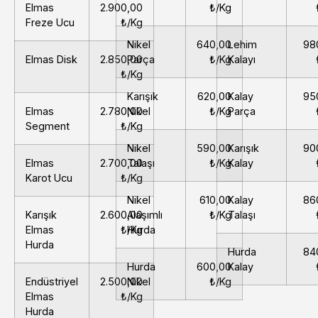
Elmas
2.900,00
₺/Kg
Freze Ucu
₺/Kg
Nikel
640,00
Lehim
98
Elmas Disk
2.850,00
Parça
₺/Kg
Kalayı
₺/Kg
Karışık
620,00
Kalay
95
Elmas
2.780,00
Nikel
₺/Kg
Parça
Segment
₺/Kg
Nikel
590,00
Karışık
90
Elmas
2.700,00
Talaşı
₺/Kg
Kalay
Karot Ucu
₺/Kg
Nikel
610,00
Kalay
86
Karışık
2.600,00
Alaşımlı
₺/Kg
Talaşı
Elmas
₺/Kg
Hurda
Hurda
Hurda
84
Hurda
600,00
Kalay
Endüstriyel
2.500,00
Nikel
₺/Kg
Elmas
₺/Kg
Hurda