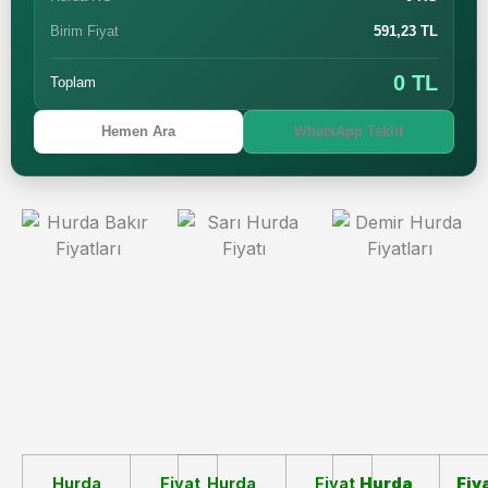
Birim Fiyat
591,23 TL
0 TL
Toplam
Hemen Ara
WhatsApp Teklif
Hurda
Fiyat
Hurda
Fiyat
Hurda
Fiy