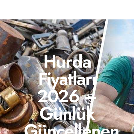
Hurda
Fiyatları
2026 –
Günlük
Güncellenen