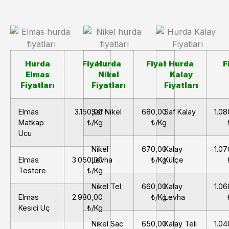
Hurda
Fiyat
Hurda
Fiyat
Hurda
F
Elmas
Nikel
Kalay
Fiyatları
Fiyatları
Fiyatları
Elmas
3.150,00
Saf Nikel
680,00
Saf Kalay
1.08
Matkap
₺/Kg
₺/Kg
Ucu
Nikel
670,00
Kalay
1.07
Elmas
3.050,00
Levha
₺/Kg
Külçe
Testere
₺/Kg
Nikel Tel
660,00
Kalay
1.06
Elmas
2.980,00
₺/Kg
Levha
Kesici Uç
₺/Kg
Nikel Sac
650,00
Kalay Teli
1.04