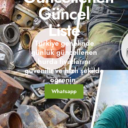
Güncel
Liste
Türkiye genelinde
günlük güncellenen
hurda fiyatlarını
güvenilir ve hızlı şekilde
öğrenin.
Whatsapp