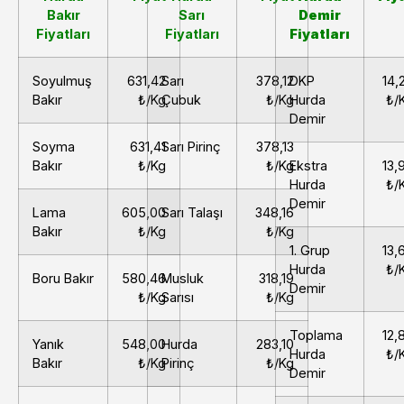
Bakır
Sarı
Demir
Fiyatları
Fiyatları
Fiyatları
Soyulmuş
631,42
Sarı
378,12
DKP
14,
Bakır
₺/Kg
Çubuk
₺/Kg
Hurda
₺/
Demir
Soyma
631,41
Sarı Pirinç
378,13
Bakır
₺/Kg
₺/Kg
Ekstra
13,
Hurda
₺/
Demir
Lama
605,00
Sarı Talaşı
348,16
Bakır
₺/Kg
₺/Kg
1. Grup
13,
Hurda
₺/
Boru Bakır
580,46
Musluk
318,19
Demir
₺/Kg
Sarısı
₺/Kg
Toplama
12,
Yanık
548,00
Hurda
283,10
Hurda
₺/
Bakır
₺/Kg
Pirinç
₺/Kg
Demir