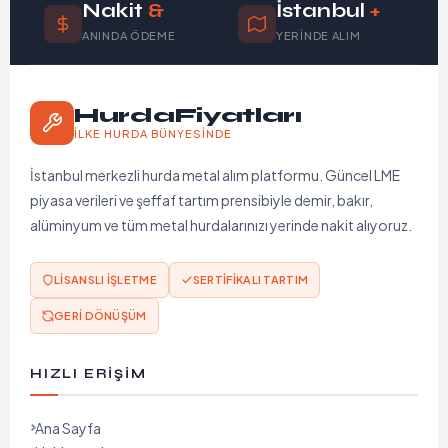
Nakit
&
İstanbul
+
ANINDA ÖDEME
YERINDE ALIM
HurdaFiyatları
İLKE HURDA BÜNYESINDE
İstanbul merkezli hurda metal alım platformu. Güncel LME
piyasa verileri ve şeffaf tartım prensibiyle demir, bakır,
alüminyum ve tüm metal hurdalarınızı yerinde nakit alıyoruz.
LISANSLI İŞLETME
SERTIFIKALI TARTIM
GERI DÖNÜŞÜM
HIZLI ERIŞIM
Ana Sayfa