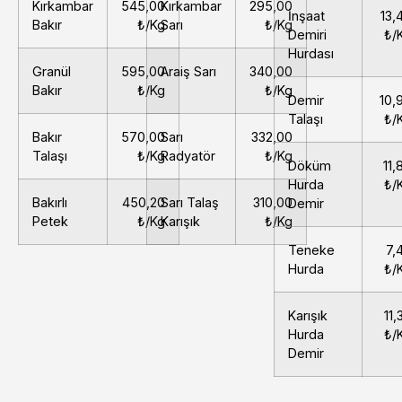
Kırkambar
545,00
Kırkambar
295,00
İnşaat
13,
Bakır
₺/Kg
Sarı
₺/Kg
Demiri
₺/
Hurdası
Granül
595,00
Araiş Sarı
340,00
Bakır
₺/Kg
₺/Kg
Demir
10,
Talaşı
₺/
Bakır
570,00
Sarı
332,00
Talaşı
₺/Kg
Radyatör
₺/Kg
Döküm
11,
Hurda
₺/
Bakırlı
450,20
Sarı Talaş
310,00
Demir
Petek
₺/Kg
Karışık
₺/Kg
Teneke
7,
Hurda
₺/
Karışık
11,
Hurda
₺/
Demir