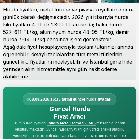
Hurda fiyatları, metal türüne ve piyasa koşullarına göre
günlük olarak değişmektedir. 2026 yılı itibarıyla hurda
kilo fiyatları 4 TL ile 1.800 TL arasında; bakır hurda
527–611 TL/kg, alüminyum hurda 48–95 TL/kg, demir
hurda 7–14 TL/kg bandında işlem görmektedir.
Aşağıdaki fiyat hesaplayıcısıyla toplam tutarınızı anında
öğrenebilir, detaylı tablolardan tüm metal türlerinin
güncel kilo fiyatlarını inceleyebilir ve İstanbul genelinde
yerinden alım hizmetimizle aynı gün nakit ödeme
alabilirsiniz.
08.08.2026 16:33 tarihli güncel hurda fiyatları
Güncel Hurda
Fiyat Aracı
Tüm hurda fiyatları
Londra Metal Borsası (LME)
referans alınarak
oluşturulmaktadır. Güncel hurda fiyatları için ücretsiz teklif alabilir,
yerinizden alım hizmetinden yararlanabilir ve aynı gün nakit ödeme