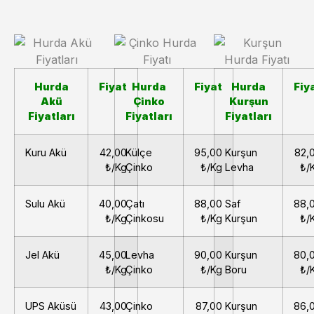
Hurda
Fiyat
Hurda
Fiyat
Hurda
Fiy
Akü
Çinko
Kurşun
Fiyatları
Fiyatları
Fiyatları
Kuru Akü
42,00
Külçe
95,00
Kurşun
82,
₺/Kg
Çinko
₺/Kg
Levha
₺/
Sulu Akü
40,00
Çatı
88,00
Saf
88,
₺/Kg
Çinkosu
₺/Kg
Kurşun
₺/
Jel Akü
45,00
Levha
90,00
Kurşun
80,
₺/Kg
Çinko
₺/Kg
Boru
₺/
UPS Aküsü
43,00
Çinko
87,00
Kurşun
86,