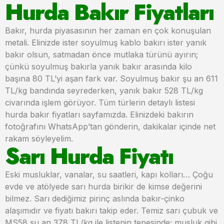
Hurda Bakır Fiyatları
Bakır, hurda piyasasının her zaman en çok konuşulan
metali. Elinizde ister soyulmuş kablo bakırı ister yanık
bakır olsun, satmadan önce mutlaka türünü ayırın;
çünkü soyulmuş bakırla yanık bakır arasında kilo
başına 80 TL’yi aşan fark var. Soyulmuş bakır şu an 611
TL/kg bandında seyrederken, yanık bakır 528 TL/kg
civarında işlem görüyor. Tüm türlerin detaylı listesi
hurda bakır fiyatları sayfamızda. Elinizdeki bakırın
fotoğrafını WhatsApp’tan gönderin, dakikalar içinde net
rakam söyleyelim.
Sarı Hurda Fiyatı
Eski musluklar, vanalar, su saatleri, kapı kolları… Çoğu
evde ve atölyede sarı hurda birikir de kimse değerini
bilmez. Sarı dediğimiz pirinç aslında bakır-çinko
alaşımıdır ve fiyatı bakırı takip eder. Temiz sarı çubuk ve
MS58 şu an 378 TL/kg ile listenin tepesinde; musluk gibi