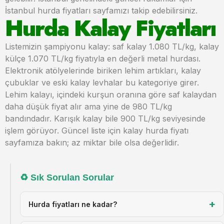
İstanbul hurda fiyatları sayfamızı takip edebilirsiniz.
Hurda Kalay Fiyatları
Listemizin şampiyonu kalay: saf kalay 1.080 TL/kg, kalay
külçe 1.070 TL/kg fiyatıyla en değerli metal hurdası.
Elektronik atölyelerinde biriken lehim artıkları, kalay
çubuklar ve eski kalay levhalar bu kategoriye girer.
Lehim kalayı, içindeki kurşun oranına göre saf kalaydan
daha düşük fiyat alır ama yine de 980 TL/kg
bandındadır. Karışık kalay bile 900 TL/kg seviyesinde
işlem görüyor. Güncel liste için kalay hurda fiyatı
sayfamıza bakın; az miktar bile olsa değerlidir.
♻ Sık Sorulan Sorular
♻
Hızlı
+
Fiyat
Hurda fiyatları ne kadar?
Al