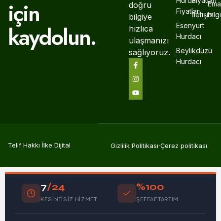
Hurda
Fiyatları
için
Emai
doğru
Fiyatları
İletişim
bil
bilgiye
Esenyurt
kaydolun.
hızlıca
Hurdacı
ulaşmanızı
Beylikdüzü
sağlıyoruz.
Hurdacı
Telif Hakkı İlke Dijital
Gizlilik Politikası
Çerez politikası
7
/24
%100
KESINTISIZ HIZMET
ŞEFFAF TARTIM