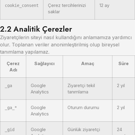
Çerez tercihlerinizi
12 ay
cookie_consent
saklar
2.2 Analitik Çerezler
Ziyaretçilerin siteyi nasıl kullandığını anlamamıza yardımcı
olur. Toplanan veriler anonimleştirilmiş olup bireysel
tanımlama yapılamaz.
Çerez
Sağlayıcı
Amaç
Süre
Adı
Google
Ziyaretçi tekil
2 yıl
_ga
Analytics
tanımlama
Google
Oturum durumu
2 yıl
_ga_*
Analytics
Google
Günlük ziyaretçi
24
_gid