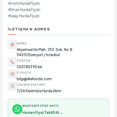
Krom Hurda Fiyatı
Elmas Hurda Fiyatı
Kalay Hurda Fiyatı
İLETIŞIM & ADRES
ADRES
Akşemsettin Mah. 293. Sok. No:8
34510 Esenyurt / İstanbul
TELEFON
0531 853 90 66
E-POSTA
bilgi@ilkehurda.com
ÇALIŞMA SAATLERI
7/24 Kesintisiz Hurda Alımı
WHATSAPP FIYAT HATTI
Hemen Fiyat Teklifi Al →