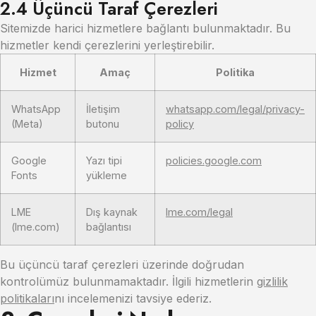
2.4 Üçüncü Taraf Çerezleri
Sitemizde harici hizmetlere bağlantı bulunmaktadır. Bu
hizmetler kendi çerezlerini yerleştirebilir.
Hizmet
Amaç
Politika
WhatsApp
İletişim
whatsapp.com/legal/privacy-
(Meta)
butonu
policy
Google
Yazı tipi
policies.google.com
Fonts
yükleme
LME
Dış kaynak
lme.com/legal
(lme.com)
bağlantısı
Bu üçüncü taraf çerezleri üzerinde doğrudan
kontrolümüz bulunmamaktadır. İlgili hizmetlerin
gizlilik
politikaları
nı incelemenizi tavsiye ederiz.