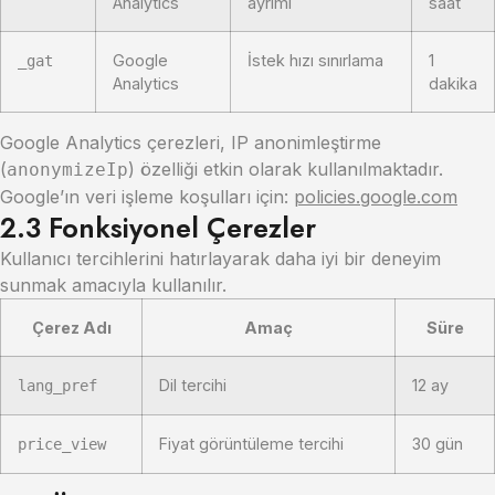
Analytics
ayrımı
saat
Google
İstek hızı sınırlama
1
_gat
Analytics
dakika
Google Analytics çerezleri, IP anonimleştirme
(
) özelliği etkin olarak kullanılmaktadır.
anonymizeIp
Google’ın veri işleme koşulları için:
policies.google.com
2.3 Fonksiyonel Çerezler
Kullanıcı tercihlerini hatırlayarak daha iyi bir deneyim
sunmak amacıyla kullanılır.
Çerez Adı
Amaç
Süre
Dil tercihi
12 ay
lang_pref
Fiyat görüntüleme tercihi
30 gün
price_view