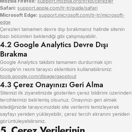
Mozilla Firefox:
support.mozilla.org/tr/kb/cerezler
Safari:
support.apple.com/tr-tr/guide/safari
Microsoft Edge:
support.microsoft.com/tr-tr/microsoft-
edge
Çerezleri tamamen devre dışı bırakmanız halinde sitenin
bazı bölümleri beklendiği gibi çalışmayabilir.
4.2 Google Analytics Devre Dışı
Bırakma
Google Analytics takibini tamamen durdurmak için
Google’ın resmi tarayıcı eklentisini kullanabilirsiniz:
tools.google.com/dlpage/gaoptout
4.3 Çerez Onayınızı Geri Alma
Sitemizi ilk ziyaretinizde gösterilen çerez bildirimi üzerinden
tercihlerinizi belirlemiş olsunuz. Onayınızı geri almak
istediğinizde tarayıcınızdaki site verilerini temizleyerek
sayfayı yeniden yükleyebilir, çerez tercih ekranını yeniden
görüntüleyebilirsiniz.
5. Çerez Verilerinin