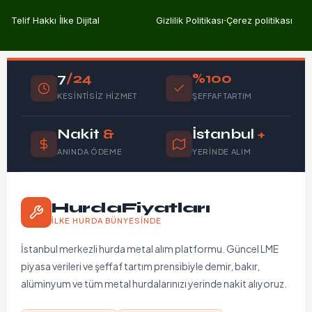
Telif Hakkı İlke Dijital
Gizlilik Politikası
Çerez politikası
7
/24
%100
KESINTISIZ HIZMET
ŞEFFAF TARTIM
Nakit
&
İstanbul
+
ANINDA ÖDEME
YERINDE ALIM
HurdaFiyatları
İLKE HURDA BÜNYESINDE
İstanbul merkezli hurda metal alım platformu. Güncel LME
piyasa verileri ve şeffaf tartım prensibiyle demir, bakır,
alüminyum ve tüm metal hurdalarınızı yerinde nakit alıyoruz.