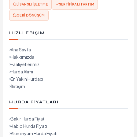
LISANSLI İŞLETME
SERTIFIKALI TARTIM
GERI DÖNÜŞÜM
HIZLI ERIŞIM
Ana Sayfa
Hakkımızda
Faaliyetlerimiz
Hurda Alımı
En Yakın Hurdacı
İletişim
HURDA FIYATLARI
Bakır Hurda Fiyatı
Kablo Hurda Fiyatı
Alüminyum Hurda Fiyatı