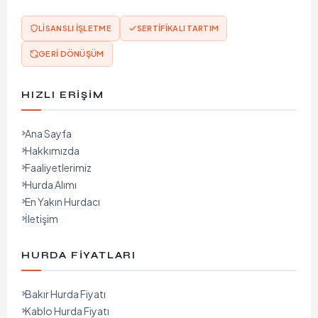
LISANSLI İŞLETME
SERTIFIKALI TARTIM
GERI DÖNÜŞÜM
HIZLI ERIŞIM
Ana Sayfa
Hakkımızda
Faaliyetlerimiz
Hurda Alımı
En Yakın Hurdacı
İletişim
HURDA FIYATLARI
Bakır Hurda Fiyatı
Kablo Hurda Fiyatı