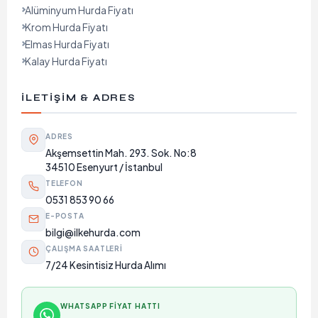
Alüminyum Hurda Fiyatı
Krom Hurda Fiyatı
Elmas Hurda Fiyatı
Kalay Hurda Fiyatı
İLETIŞIM & ADRES
ADRES
Akşemsettin Mah. 293. Sok. No:8
34510 Esenyurt / İstanbul
TELEFON
0531 853 90 66
E-POSTA
bilgi@ilkehurda.com
ÇALIŞMA SAATLERI
7/24 Kesintisiz Hurda Alımı
WHATSAPP FIYAT HATTI