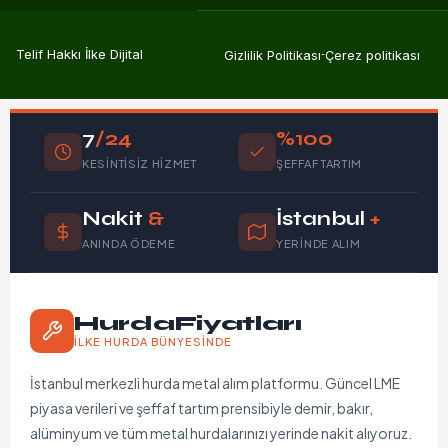
Telif Hakkı İlke Dijital
Gizlilik Politikası
Çerez politikası
7
/24
%100
KESINTISIZ HIZMET
ŞEFFAF TARTIM
Nakit
&
İstanbul
+
ANINDA ÖDEME
YERINDE ALIM
HurdaFiyatları
İLKE HURDA BÜNYESINDE
İstanbul merkezli hurda metal alım platformu. Güncel LME
piyasa verileri ve şeffaf tartım prensibiyle demir, bakır,
alüminyum ve tüm metal hurdalarınızı yerinde nakit alıyoruz.