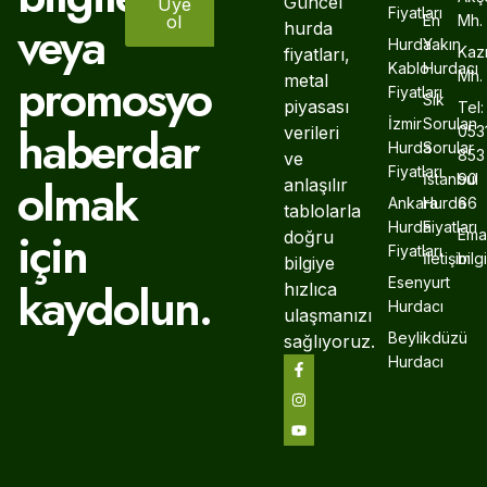
Güncel
Üye
Fiyatları
ol
En
Mh.
veya
hurda
Hurda
Yakın
Kaz
fiyatları,
Kablo
Hurdacı
promosyonlardan
Mh.
metal
Fiyatları
Sık
piyasası
Tel:
İzmir
Sorulan
haberdar
verileri
053
Hurda
Sorular
853
ve
Fiyatları
olmak
İstanbul
90
anlaşılır
Ankara
Hurda
66
tablolarla
Hurda
Fiyatları
için
Emai
doğru
Fiyatları
İletişim
bil
bilgiye
Esenyurt
kaydolun.
hızlıca
Hurdacı
ulaşmanızı
Beylikdüzü
sağlıyoruz.
Hurdacı