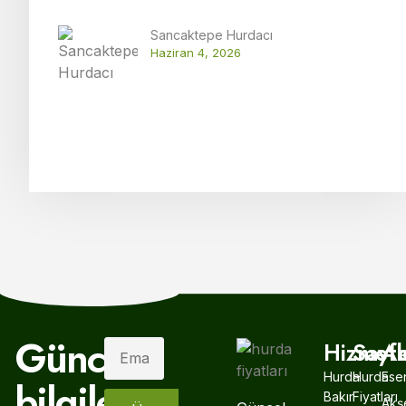
Sancaktepe Hurdacı
Haziran 4, 2026
Güncel
Hizmetl
Sayfa
A
Hurda
Hurda
Ese
bilgiler,
Bakır
Fiyatları
Akş