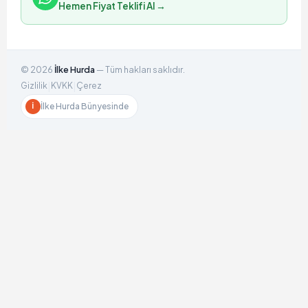
Hemen Fiyat Teklifi Al →
©
2026
İlke Hurda
— Tüm hakları saklıdır.
|
|
Gizlilik
KVKK
Çerez
İlke Hurda Bünyesinde
İ