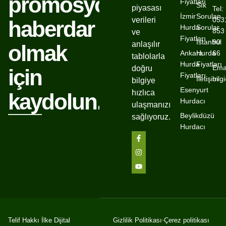
promosyonlardan
Fiyatları
Sık
piyasası
Tel:
İzmir
Sorulan
verileri
053
haberdar
Hurda
Sorular
853
ve
Fiyatları
İstanbul
90
anlaşılır
olmak
Ankara
Hurda
66
tablolarla
Hurda
Fiyatları
Emai
doğru
için
Fiyatları
İletişim
bil
bilgiye
Esenyurt
hızlıca
kaydolun.
Hurdacı
ulaşmanızı
Beylikdüzü
sağlıyoruz.
Hurdacı
Gizlilik Politikası
Çerez politikası
Telif Hakkı İlke Dijital