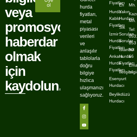
Üye
Fiyatları
ol
En
Mh.
hurda
veya
Hurda
Yakın
Kaz
fiyatları,
Kablo
Hurdacı
Mh.
metal
promosyonlardan
Fiyatları
Sık
piyasası
Tel:
İzmir
Sorulan
verileri
053
haberdar
Hurda
Sorular
853
ve
Fiyatları
İstanbul
90
anlaşılır
olmak
Ankara
Hurda
66
tablolarla
Hurda
Fiyatları
Emai
doğru
için
Fiyatları
İletişim
bil
bilgiye
Esenyurt
hızlıca
kaydolun.
Hurdacı
ulaşmanızı
Beylikdüzü
sağlıyoruz.
Hurdacı