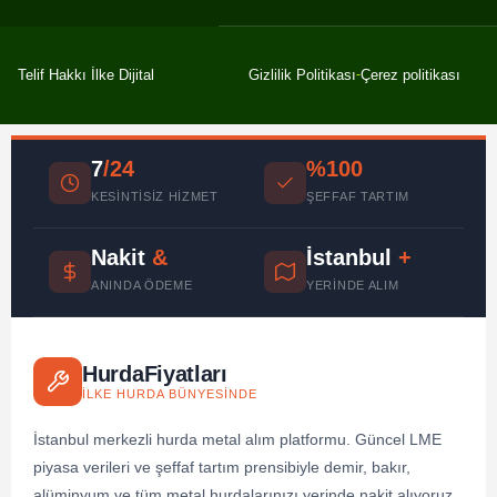
Gizlilik Politikası
Çerez politikası
Telif Hakkı İlke Dijital
7
/24
%100
KESINTISIZ HIZMET
ŞEFFAF TARTIM
Nakit
&
İstanbul
+
ANINDA ÖDEME
YERINDE ALIM
HurdaFiyatları
İLKE HURDA BÜNYESINDE
İstanbul merkezli hurda metal alım platformu. Güncel LME
piyasa verileri ve şeffaf tartım prensibiyle demir, bakır,
alüminyum ve tüm metal hurdalarınızı yerinde nakit alıyoruz.