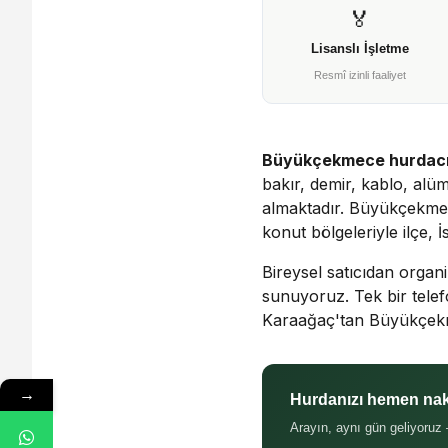
🏅
Lisanslı İşletme
Resmî izinli faaliyet
Büyükçekmece hurdac
bakır, demir, kablo, al
almaktadır. Büyükçekmece
konut bölgeleriyle ilçe, 
Bireysel satıcıdan organ
sunuyoruz. Tek bir tele
Karaağaç'tan Büyükçekm
→
Hurdanızı hemen naki
Arayın, aynı gün geliyoruz