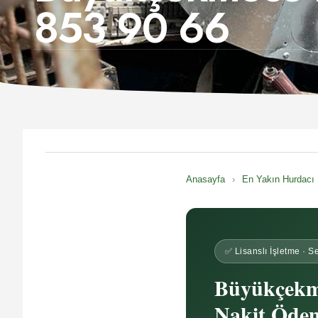
853 90 66
Anasayfa
›
En Yakın Hurdacı
✅ Lisanslı İşletme · Se
Büyükçekm
Nakit Öde