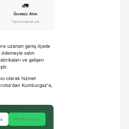
🚛
Ücretsiz Alım
Taşıma masrafı yok
ere uzanan geniş ilçede
t ödemeyle satın
brikaları ve gelişen
tir.
cı
olarak hizmet
maroba'dan Kumburgaz'a,
ra
💬 WhatsApp