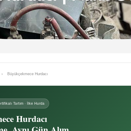
›
Büyükçekmece Hurdacı
rtifikalı Tartım · İlke Hurda
ece Hurdacı
me, Aynı Gün Alım