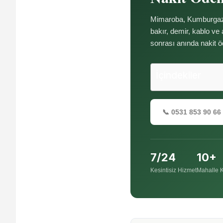
Mimaroba, Kumburgaz 
bakır, demir, kablo ve
sonrası anında nakit 
İçindekiler
📞 0531 853 90 66
7/24
10+
Kesintisiz Hizmet
Mahalle 