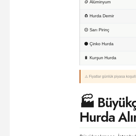
🪙 Alüminyum
🧲 Hurda Demir
🟡 Sarı Pirinç
⚫ Çinko Hurda
🔋 Kurşun Hurda
⚠️ Fiyatlar günlük piyasa koşulla
🏭 Büyükç
Hurda Alı