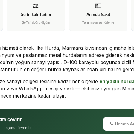
⚖️
💵
Sertifikalı Tartım
Anında Nakit
Şeffaf, doğru ölçüm
Tartım sonrası ödeme
ı
hizmeti olarak İlke Hurda, Marmara kıyısından iç mahallel
üminyum ve paslanmaz metal hurdalarını adrese giderek naki
'nin yoğun sanayi yapısı, D-100 karayolu boyunca dizili fa
İstanbul'un en değerli hurda kaynaklarından biri hâline gelmiş
ize sanayi bölgesi tesisine kadar her ölçekte
en yakın hurda
fon veya WhatsApp mesajı yeterli — ekibimiz aynı gün Mi
ece merkezine kadar ulaşır.
te çevirin
📞 Hemen A
 — taşıma ücretsiz