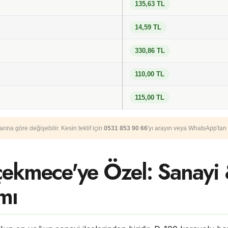
135,63 TL
14,59 TL
330,86 TL
110,00 TL
115,00 TL
rına göre değişebilir. Kesin teklif için
0531 853 90 66
'yı arayın veya WhatsApp'tan 
ekmece'ye Özel: Sanayi 
mı