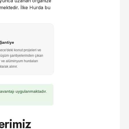
boyunca uzanan organize
tmektedir. İlke Hurda bu
 Şantiye
ce'deki konut projeleri ve
nüşüm şantiyelerinden çıkan
r ve alüminyum hurdaları
larak alınır.
 avantajı uygulanmaktadır.
erimiz