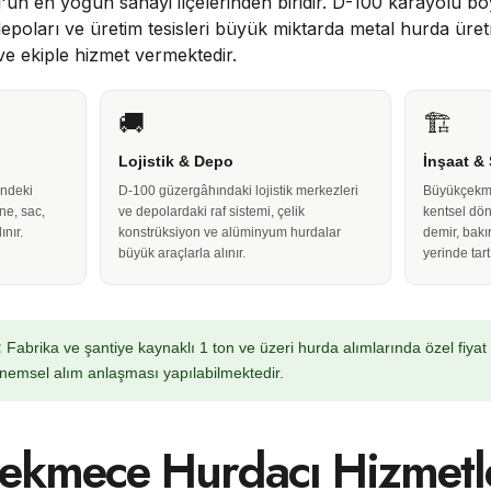
un en yoğun sanayi ilçelerinden biridir. D-100 karayolu 
k depoları ve üretim tesisleri büyük miktarda metal hurda üre
e ekiple hizmet vermektedir.
🚚
🏗️
Lojistik & Depo
İnşaat &
ndeki
D-100 güzergâhındaki lojistik merkezleri
Büyükçekme
ne, sac,
ve depolardaki raf sistemi, çelik
kentsel dö
ınır.
konstrüksiyon ve alüminyum hurdalar
demir, bakı
büyük araçlarla alınır.
yerinde tartı
:
Fabrika ve şantiye kaynaklı 1 ton ve üzeri hurda alımlarında özel fiyat
emsel alım anlaşması yapılabilmektedir.
ekmece Hurdacı Hizmetl