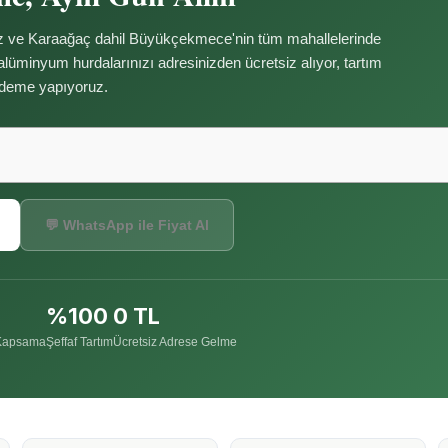
ve Karaağaç dahil Büyükçekmece'nin tüm mahallelerinde
 alüminyum hurdalarınızı adresinizden ücretsiz alıyor, tartım
ödeme yapıyoruz.
💬 WhatsApp ile Fiyat Al
%100
0 TL
Kapsama
Şeffaf Tartım
Ücretsiz Adrese Gelme