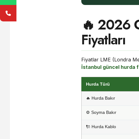
🔥 2026 
Fiyatları
Fiyatlar LME (Londra Met
İstanbul güncel hurda f
Hurda Türü
🔥 Hurda Bakır
⚙️ Soyma Bakır
🔌 Hurda Kablo