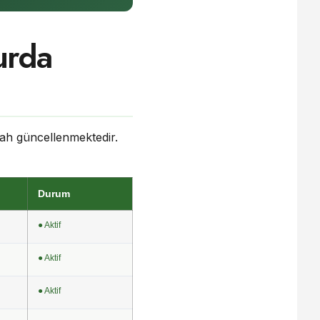
urda
bah güncellenmektedir.
Durum
● Aktif
● Aktif
● Aktif