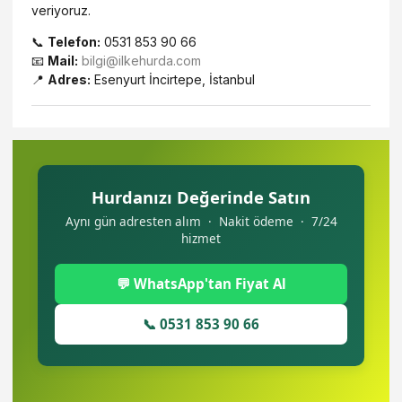
veriyoruz.
📞
Telefon:
0531 853 90 66
📧
Mail:
bilgi@ilkehurda.com
📍
Adres:
Esenyurt İncirtepe, İstanbul
Hurdanızı Değerinde Satın
Aynı gün adresten alım · Nakit ödeme · 7/24
hizmet
💬 WhatsApp'tan Fiyat Al
📞 0531 853 90 66