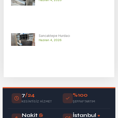
Sancaktepe Hurdacı
Haziran 4, 2026
7
/24
%100
KESINTISIZ HIZMET
ŞEFFAF TARTIM
Nakit
&
İstanbul
+