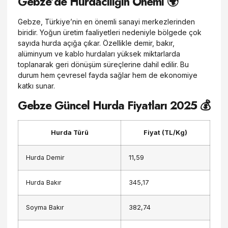
Gebze’de Hurdacılığın Önemi 🌍
Gebze, Türkiye’nin en önemli sanayi merkezlerinden
biridir. Yoğun üretim faaliyetleri nedeniyle bölgede çok
sayıda hurda açığa çıkar. Özellikle demir, bakır,
alüminyum ve kablo hurdaları yüksek miktarlarda
toplanarak geri dönüşüm süreçlerine dahil edilir. Bu
durum hem çevresel fayda sağlar hem de ekonomiye
katkı sunar.
Gebze Güncel Hurda Fiyatları 2025 💰
Hurda Türü
Fiyat (TL/Kg)
Hurda Demir
11,59
Hurda Bakır
345,17
Soyma Bakır
382,74