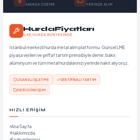
ANINDA ÖDEME
YERINDE ALIM
HurdaFiyatları
İLKE HURDA BÜNYESINDE
İstanbul merkezli hurda metal alım platformu. Güncel LME
piyasa verileri ve şeffaf tartım prensibiyle demir, bakır,
alüminyum ve tüm metal hurdalarınızı yerinde nakit alıyoruz.
LISANSLI İŞLETME
SERTIFIKALI TARTIM
GERI DÖNÜŞÜM
HIZLI ERIŞIM
Ana Sayfa
Hakkımızda
Faaliyetlerimiz