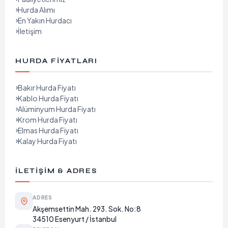
Hurda Alımı
En Yakın Hurdacı
İletişim
HURDA FIYATLARI
Bakır Hurda Fiyatı
Kablo Hurda Fiyatı
Alüminyum Hurda Fiyatı
Krom Hurda Fiyatı
Elmas Hurda Fiyatı
Kalay Hurda Fiyatı
İLETIŞIM & ADRES
ADRES
Akşemsettin Mah. 293. Sok. No:8
34510 Esenyurt / İstanbul